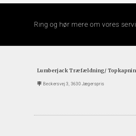
Ring og hør mere om vores serv
Lumberjack Træfældning/ Topkapni
Beckersvej 3, 3630 Jægerspris