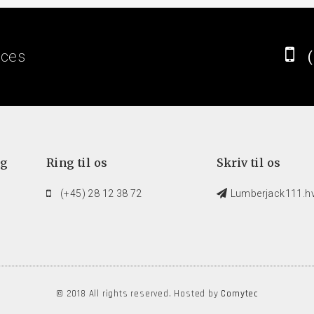
ices
ng
Ring til os
Skriv til os
(+45) 28 12 38 72
Lumberjack111.
© 2018 All rights reserved. Hosted by
Comytec